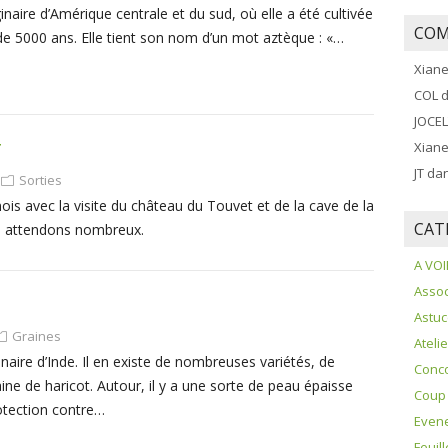
naire d’Amérique centrale et du sud, où elle a été cultivée
COM
s de 5000 ans. Elle tient son nom d’un mot aztèque : «…
Xian
COL
d
JOCE
T
Xian
JT
da
Sorties
 avec la visite du château du Touvet et de la cave de la
CAT
us attendons nombreux.
A VOI
Assoc
Astu
Graines
Ateli
inaire d’Inde. Il en existe de nombreuses variétés, de
Conc
ine de haricot. Autour, il y a une sorte de peau épaisse
Coup
otection contre…
Even
Feuil