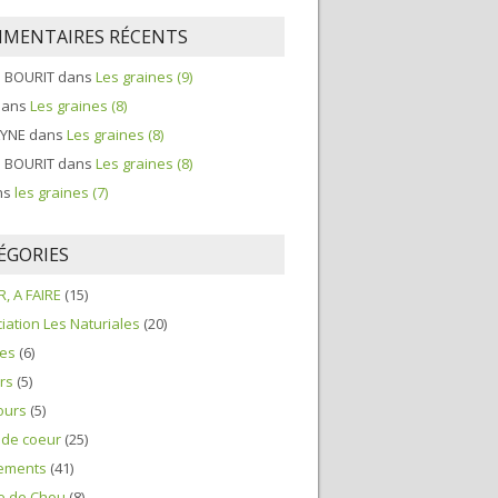
MENTAIRES RÉCENTS
e BOURIT
dans
Les graines (9)
ans
Les graines (8)
LYNE
dans
Les graines (8)
e BOURIT
dans
Les graines (8)
ns
les graines (7)
ÉGORIES
R, A FAIRE
(15)
iation Les Naturiales
(20)
ces
(6)
ers
(5)
ours
(5)
 de coeur
(25)
ements
(41)
le de Chou
(8)