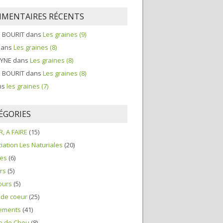
MENTAIRES RÉCENTS
e BOURIT
dans
Les graines (9)
ans
Les graines (8)
LYNE
dans
Les graines (8)
e BOURIT
dans
Les graines (8)
ns
les graines (7)
ÉGORIES
R, A FAIRE
(15)
iation Les Naturiales
(20)
ces
(6)
ers
(5)
ours
(5)
 de coeur
(25)
ements
(41)
le de Chou
(8)