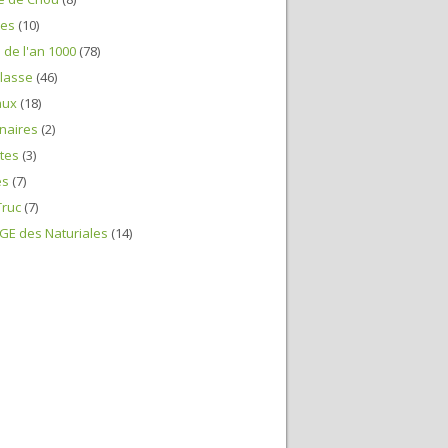
nes
(10)
n de l'an 1000
(78)
lasse
(46)
aux
(18)
naires
(2)
tes
(3)
es
(7)
Truc
(7)
E des Naturiales
(14)