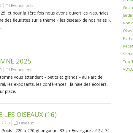
5
Evenements
Grai
25 et pour la 1ère fois nous avons ouvert les Naturiales
Jardi
des fleuristes sur le thème « les oiseaux de nos haies ».
Non c
–…
OIse
Parte
Recet
Sorti
OMNE 2025
Troc 
VOYAG
0
Evenements
tomne vous attendent « petits et grands » au Parc de
ral, les exposants, les conférences, la haie des écoliers,
sur place.
LES OISEAUX (16)
0
OIseaux
é :Poids : 220 à 270 gLongueur : 33 cmEnvergure : 67 à 74