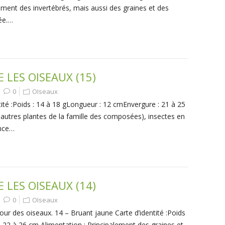
ement des invertébrés, mais aussi des graines et des
née.…
LES OISEAUX (15)
0
OIseaux
ité :Poids : 14 à 18 gLongueur : 12 cmEnvergure : 21 à 25
 autres plantes de la famille des composées), insectes en
ence…
LES OISEAUX (14)
0
OIseaux
etour des oiseaux. 14 – Bruant jaune Carte d’identité :Poids
 22 à 26 cm Alimentation : Principalement des graines et