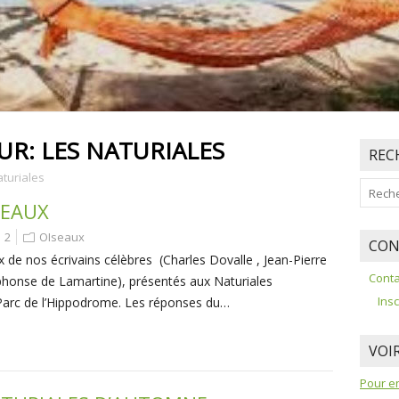
EUR:
LES NATURIALES
REC
aturiales
SEAUX
2
OIseaux
CON
 de nos écrivains célèbres (Charles Dovalle , Jean-Pierre
Conta
Alphonse de Lamartine), présentés aux Naturiales
Insc
Parc de l’Hippodrome. Les réponses du…
VOIR
Pour en