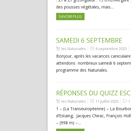
des pousses végétales, mais…
SAVOIR PLUS
SAMEDI 6 SEPTEMBRE
les Naturiales
4 septembre 2025
Bonjour, après les vacances caniculaires
attendons nombreux samedi 6 septembr
programme des Naturiales.
RÉPONSES DU QUIZZ ES
les Naturiales
17 juillet 2025
1
1 – (La Transeuropéenne) – La Bourbon
d’Estaing, Jacques Chirac, François H
– (998 m) –…