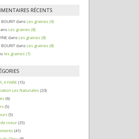
MENTAIRES RÉCENTS
e BOURIT
dans
Les graines (9)
ans
Les graines (8)
LYNE
dans
Les graines (8)
e BOURIT
dans
Les graines (8)
ns
les graines (7)
ÉGORIES
R, A FAIRE
(15)
iation Les Naturiales
(20)
ces
(6)
ers
(5)
ours
(5)
 de coeur
(25)
ements
(41)
le de Chou
(8)