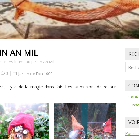
IN AN MIL
REC
00
>
Les lutins au jardin An Mil
3
Jardin de l'an 1000
CON
e, il y a de la magie dans l’air. Les lutins sont de retour
Conta
Insc
VOIR
Pour en