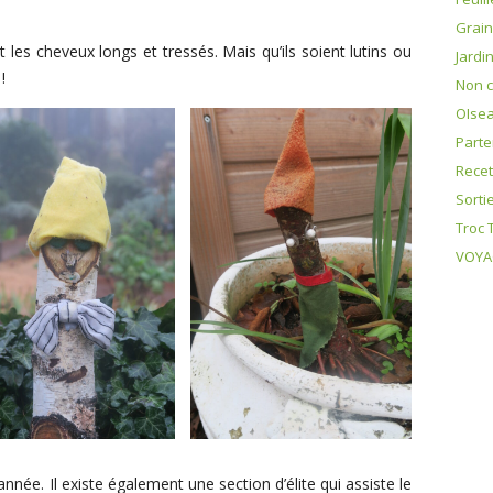
Grai
 les cheveux longs et tressés. Mais qu’ils soient lutins ou
Jardi
!
Non c
OIse
Parte
Recet
Sorti
Troc 
VOYAG
année. Il existe également une section d’élite qui assiste le