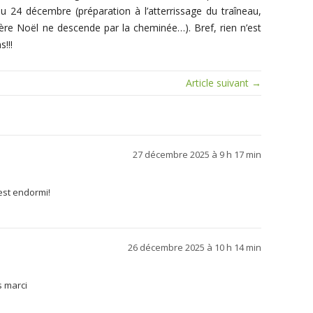
u 24 décembre (préparation à l’atterrissage du traîneau,
ère Noël ne descende par la cheminée…). Bref, rien n’est
s!!!
Article suivant →
27 décembre 2025 à 9 h 17 min
’est endormi!
26 décembre 2025 à 10 h 14 min
s marci