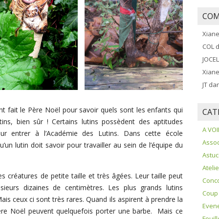
COM
Xian
COL
d
JOCE
Xian
JT
da
ait le Père Noël pour savoir quels sont les enfants qui
CAT
ins, bien sûr ! Certains lutins possèdent des aptitudes
A VOI
pour entrer à l’Académie des Lutins. Dans cette école
Assoc
’un lutin doit savoir pour travailler au sein de l’équipe du
Astu
Ateli
s créatures de petite taille et très âgées. Leur taille peut
Conc
sieurs dizaines de centimètres. Les plus grands lutins
Coup
Mais ceux ci sont très rares. Quand ils aspirent à prendre la
Even
Père Noël peuvent quelquefois porter une barbe. Mais ce
Feuil