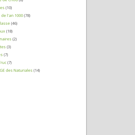
nes
(10)
n de l'an 1000
(78)
lasse
(46)
aux
(18)
naires
(2)
tes
(3)
es
(7)
Truc
(7)
E des Naturiales
(14)