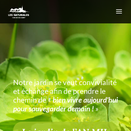
Notre jardin se veut convivialité
et échange afin de prendre le
chemin de «
bien vivre aujourd’hui
pour sauvegarder demain !
»