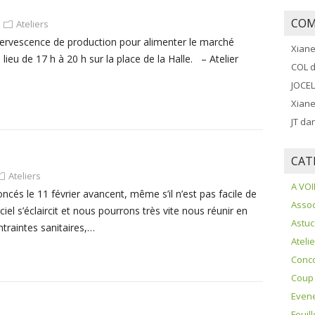
COM
Ateliers
effervescence de production pour alimenter le marché
Xian
lieu de 17 h à 20 h sur la place de la Halle. – Atelier
COL
d
JOCE
Xian
JT
da
CAT
Ateliers
A VOI
ncés le 11 février avancent, même s’il n’est pas facile de
Assoc
ciel s’éclaircit et nous pourrons très vite nous réunir en
Astu
traintes sanitaires,…
Ateli
Conc
Coup
Even
Feuil