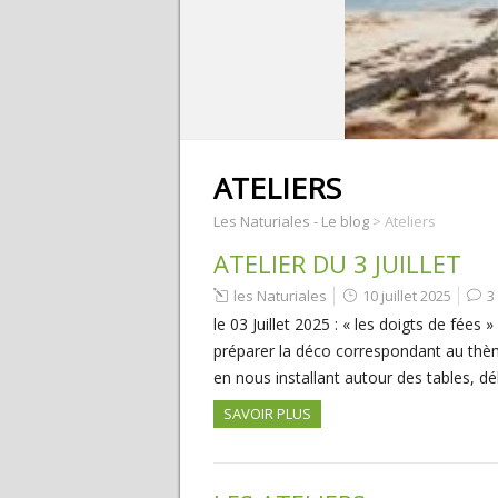
ATELIERS
Les Naturiales - Le blog
>
Ateliers
ATELIER DU 3 JUILLET
les Naturiales
10 juillet 2025
3
le 03 Juillet 2025 : « les doigts de fée
préparer la déco correspondant au thè
en nous installant autour des tables, d
SAVOIR PLUS