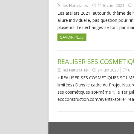
les Naturiales
11 février 2021
Les ateliers 2021, autour du thème de l
allure individuelle, pas question pour l’
plusieurs. Les échanges se font par mai
SAVOIR PLUS
REALISER SES COSMETI
les Naturiales
24 juin 2020
0
« REALISER SES COSMETIQUES SOI-MEME 
limitées) Dans le cadre du Projet Nature
ses cosmétiques soi-même », le 1er juille
ecoconstruction.com/events/atelier-re