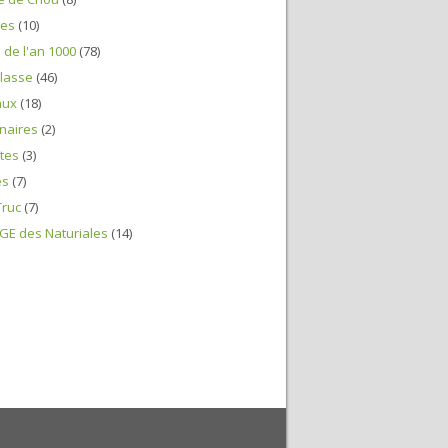
nes
(10)
n de l'an 1000
(78)
lasse
(46)
aux
(18)
naires
(2)
tes
(3)
es
(7)
Truc
(7)
E des Naturiales
(14)