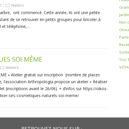
1
Ateliers
Grai
’arbre, ont commencé. Cette année, ils ont une petite
Jardi
instant de se retrouver en petits groupes pour bricoler à
Non c
l et téléphone,…
OIse
Parte
Recet
Sorti
QUES SOI-MÊME
Troc 
VOYAG
Ateliers
» Atelier gratuit sur inscription (nombre de places
, l’association Arthropologia propose un atelier « Réaliser
t (inscriptions avant le 26/06). + d’infos sur https://oikos-
aliser-ses-cosmetiques-naturels-soi-meme/
RETROUVEZ-NOUS SUR :